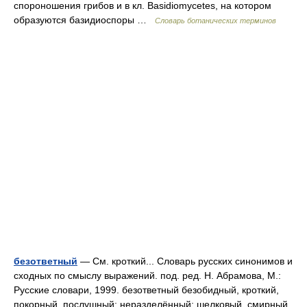
спороношения грибов и в кл. Basidiomycetes, на котором
образуются базидиоспоры …
Словарь ботанических терминов
безответный
— См. кроткий... Словарь русских синонимов и
сходных по смыслу выражений. под. ред. Н. Абрамова, М.:
Русские словари, 1999. безответный безобидный, кроткий,
покорный, послушный; неразделённый; шелковый, смирный,