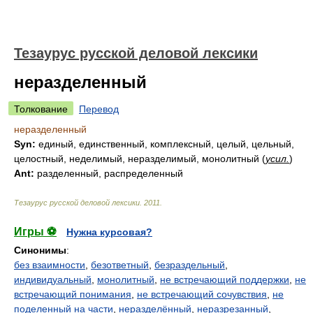
Тезаурус русской деловой лексики
неразделенный
Толкование
Перевод
неразделенный
Syn:
единый, единственный, комплексный, целый, цельный,
целостный, неделимый, неразделимый, монолитный (
усил.
)
Ant:
разделенный, распределенный
Тезаурус русской деловой лексики
.
2011
.
Игры ⚽
Нужна курсовая?
Синонимы
:
без взаимности
,
безответный
,
безраздельный
,
индивидуальный
,
монолитный
,
не встречающий поддержки
,
не
встречающий понимания
,
не встречающий сочувствия
,
не
поделенный на части
,
неразделённый
,
неразрезанный
,