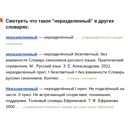
Смотреть что такое "неразделенный" в других
словарях:
неразделенный
— неразделенный …
Орфографический словарь-
справочник
неразделенный
— неразделённый безответный, без
взаимности Словарь синонимов русского языка. Практический
справочник. М.: Русский язык. З. Е. Александрова. 2011.
неразделенный прил. • безответный • без взаимности Словарь
русских синонимов. Контекс …
Словарь синонимов
Неразделенный
— неразделённый I прил. Не поделённый на
части. II прил. Не встречающий сочувствия, понимания,
поддержки. Толковый словарь Ефремовой. Т. Ф. Ефремова.
2000 …
Современный толковый словарь русского языка Ефремовой